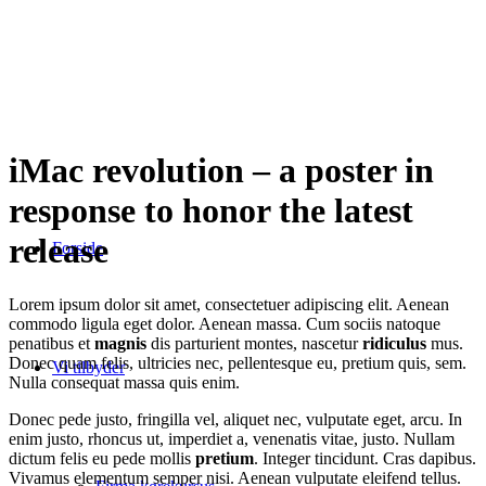
iMac revolution – a poster in
response to honor the latest
release
Forside
Lorem ipsum dolor sit amet, consectetuer adipiscing elit. Aenean
commodo ligula eget dolor. Aenean massa. Cum sociis natoque
penatibus et
magnis
dis parturient montes, nascetur
ridiculus
mus.
Donec quam felis, ultricies nec, pellentesque eu, pretium quis, sem.
Vi tilbyder
Nulla consequat massa quis enim.
Donec pede justo, fringilla vel, aliquet nec, vulputate eget, arcu. In
enim justo, rhoncus ut, imperdiet a, venenatis vitae, justo. Nullam
dictum felis eu pede mollis
pretium
. Integer tincidunt. Cras dapibus.
Vivamus elementum semper nisi. Aenean vulputate eleifend tellus.