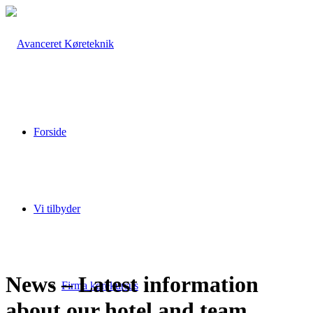
Forside
Vi tilbyder
News – Latest information
Firma kørekursus
about our hotel and team