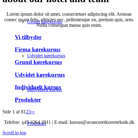
Lorem ipsum dolor sit amet, consectetuer adipiscing elit. Aenean
comec quam felis, ultricies nec, pellentesque eu, pretium quis, sem.
Grund kørekursus
Nulla consequat massa quis enim.
Vi tilbyder
Firma kørekursus
Udvidet kørekursus
Grund kørekursus
Udvidet kørekursus
Individuelt kursus
Individuelt kursus
Produkter
Side 1 af 8
1
2
3
›
»
Telefon: +45 4264 2011 | E-mail: kursus@avanceretkoereteknik.dk
Produkter
Scroll to top