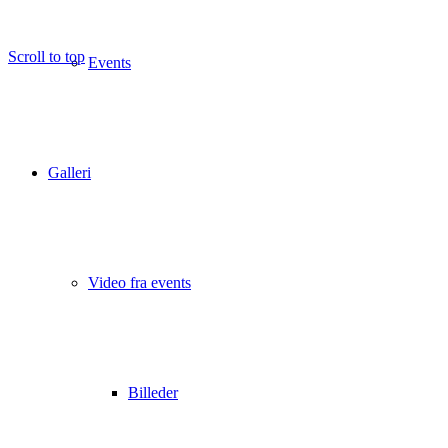
Scroll to top
Events
Galleri
Video fra events
Billeder