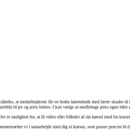
v således, at medarbejderne får en bedre køreteknik med færre skader til
rfekt til jer og jeres behov. I kan vælge at medbringe jeres egne biler el
Der er mulighed for, at få video eller billeder af sin kørsel med fra kurset
mmensætter vi i samarbejde med dig et kursus, som passer præcist til di