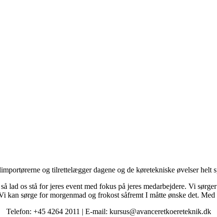
mportørerne og tilrettelægger dagene og de køretekniske øvelser helt sp
 så lad os stå for jeres event med fokus på jeres medarbejdere. Vi sørge
. Vi kan sørge for morgenmad og frokost såfremt I måtte ønske det. Med 
Telefon: +45 4264 2011 | E-mail: kursus@avanceretkoereteknik.dk